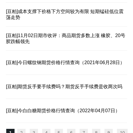
[豆粕]
成本支撑下价格下方空间较为有限 短期锰硅低位震
荡走势
[豆粕]
11月02日期市收评：商品期货多数上涨 橡胶、20号
胶跌幅领先
[豆粕]
今日螺纹钢期货价格行情查询（2021年06月28日）
[豆粕]
期货反手要手续费吗？期货反手手续费是收两次吗
[豆粕]
今白白糖期货价格行情查询（2022年04月07日）
1
2
3
4
5
6
7
8
9
10