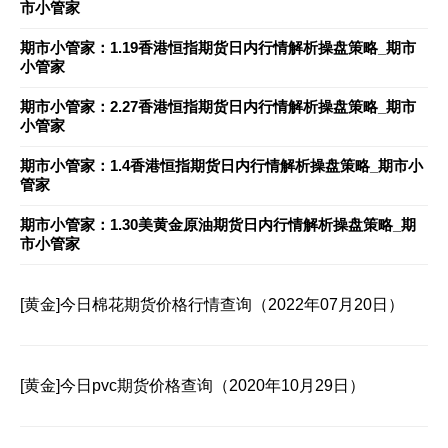
市小管家
期市小管家：1.19香港恒指期货日内行情解析操盘策略_期市
小管家
期市小管家：2.27香港恒指期货日内行情解析操盘策略_期市
小管家
期市小管家：1.4香港恒指期货日内行情解析操盘策略_期市小
管家
期市小管家：1.30美黄金原油期货日内行情解析操盘策略_期
市小管家
[黄金]
今日棉花期货价格行情查询（2022年07月20日）
[黄金]
今日pvc期货价格查询（2020年10月29日）