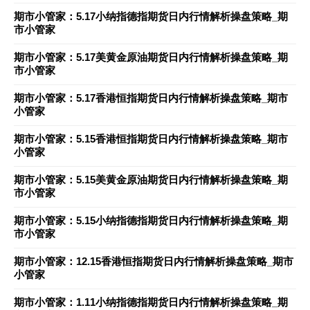
期市小管家：5.17小纳指德指期货日内行情解析操盘策略_期
市小管家
期市小管家：5.17美黄金原油期货日内行情解析操盘策略_期
市小管家
期市小管家：5.17香港恒指期货日内行情解析操盘策略_期市
小管家
期市小管家：5.15香港恒指期货日内行情解析操盘策略_期市
小管家
期市小管家：5.15美黄金原油期货日内行情解析操盘策略_期
市小管家
期市小管家：5.15小纳指德指期货日内行情解析操盘策略_期
市小管家
期市小管家：12.15香港恒指期货日内行情解析操盘策略_期市
小管家
期市小管家：1.11小纳指德指期货日内行情解析操盘策略_期