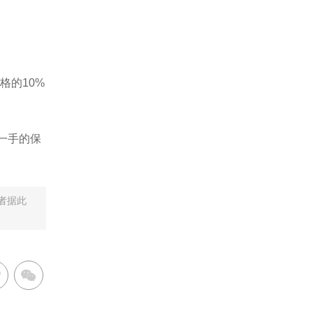
的10%
一手的保
者据此