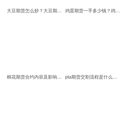
大豆期货怎么炒？大豆期货走势
鸡蛋期货一手多少钱？鸡蛋期货交易手续费是多少？
棉花期货合约内容及影响棉花价格因素
pta期货交割流程是什么？pta期货交割费用