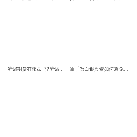
沪铝期货有夜盘吗?沪铝期货夜盘交易时间
新手做白银投资如何避免市场风险？