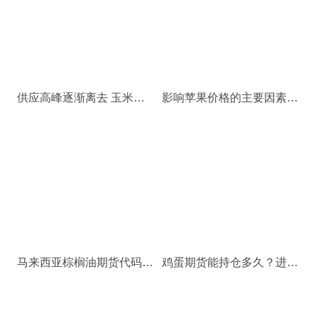
供应高峰逐渐离去 玉米期价前抑后扬
影响苹果价格的主要因素有哪些？
马来西亚棕榈油期货代码是什么?马来西亚棕榈油期货合约单位
鸡蛋期货能持仓多久？进入交割月个人还能买卖鸡蛋期货吗？